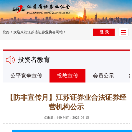
首
页
党
您好！欢迎来访江苏省证券业协会网站！
登 录
建
组
园
织
协
投资者教育
地
架
会
行
构
动
业
法
公平竞争宣传
投教宣传
会员公示
态
信
律
投
【防非宣传月】江苏证券业合法证券经
息
法
资
电
营机构公示
规
者
子
培
点击量：449 时间：2026-06-15
教
杂
训
纠