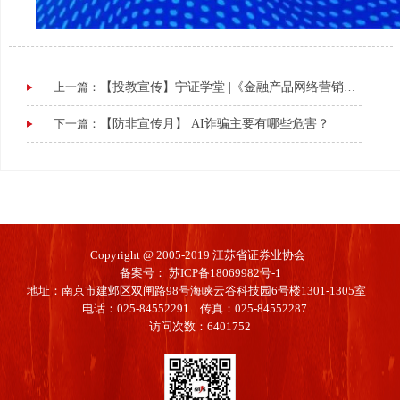
上一篇：
【投教宣传】宁证学堂 |《金融产品网络营销管理办法》Q&A（一）
下一篇：
【防非宣传月】 AI诈骗主要有哪些危害？
Copyright @ 2005-2019 江苏省证券业协会
备案号：
苏ICP备18069982号-1
地址：南京市建邺区双闸路98号海峡云谷科技园6号楼1301-1305室
电话：025-84552291 传真：025-84552287
访问次数：6401752