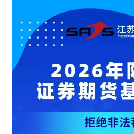
育
志
园
纷
行
地
调
业
解
招
聘