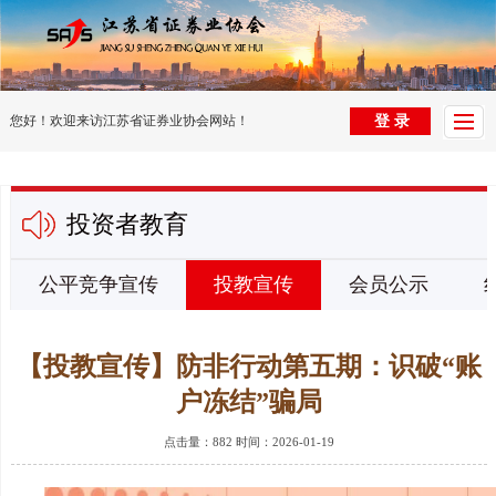
首
页
党
您好！欢迎来访江苏省证券业协会网站！
登 录
建
组
园
织
协
投资者教育
地
架
会
行
构
动
业
法
公平竞争宣传
投教宣传
会员公示
态
信
律
投
【投教宣传】防非行动第五期：识破“账
息
法
资
电
户冻结”骗局
规
者
子
培
点击量：882 时间：2026-01-19
教
杂
训
纠