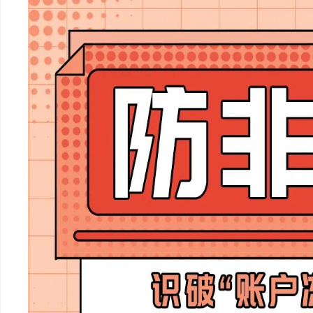
育
志
园
纷
行
地
调
业
解
招
聘