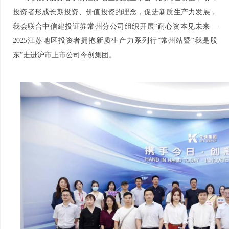
投资者形成长期投资、价值投资的理念，促进新质生产力发展，
育
志
园
纷
行
我会联合中信建投证券常州分公司组织开展“耐心资本见未来—
地
调
业
2025江苏地区投资者拥抱新质生产力系列行”常州站暨“我是股
东”走进沪市上市公司今创集团。
解
招
聘