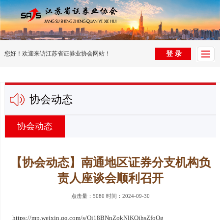
首
页
党
您好！欢迎来访江苏省证券业协会网站！
登 录
建
组
园
织
协
协会动态
地
架
会
行
构
动
业
法
协会动态
态
信
律
投
【协会动态】南通地区证券分支机构负
息
法
资
电
责人座谈会顺利召开
规
者
子
培
点击量：5080 时间：2024-09-30
教
杂
训
纠
https://mp.weixin.qq.com/s/Oi18BNnZokNlKQihsZfoOg