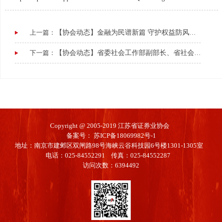
育
志
园
纷
行
上一篇：
【协会动态】金融为民谱新篇 守护权益防风险——2024年金融教育宣传月紫金投教大讲堂（南通站）圆满落幕
地
调
业
下一篇：
【协会动态】省委社会工作部副部长、省社会组织综合党委书记周恒新一行调研江苏省证券业协会
解
招
聘
Copyright @ 2005-2019 江苏省证券业协会
备案号：
苏ICP备18069982号-1
地址：南京市建邺区双闸路98号海峡云谷科技园6号楼1301-1305室
电话：025-84552291 传真：025-84552287
访问次数：6394492