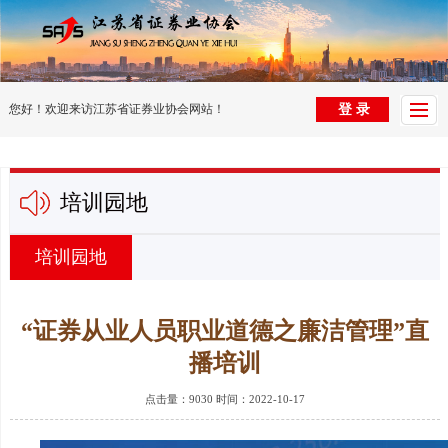
首
页
党
您好！欢迎来访江苏省证券业协会网站！
登 录
建
组
园
织
协
培训园地
地
架
会
行
构
动
业
法
培训园地
态
信
律
投
“证券从业人员职业道德之廉洁管理”直
息
法
资
电
播培训
规
者
子
培
点击量：9030 时间：2022-10-17
教
杂
训
纠