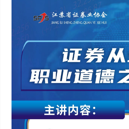
育
志
园
纷
行
地
调
业
解
招
聘